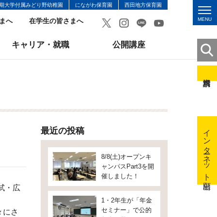
期大学付属みどり野幼稚園
にながわ保育園
西田地方保育園
MENU
まへ
在学生の皆さまへ
キャリア・就職
公開講座
インターネット出願
最近の投稿
8/8(土)オープンキ
ャンパスPart3を開
催しました！
試・広
1・2年生が「年金
セミナー」で公的
々にさ