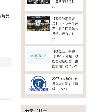
年金を学びまし
た！
随時受
【図書館司書課
程】１・２年生が
石川県立図書館へ
見学に行きまし
た！
【後援会】令和８
（2026）年度 後
援会定期総会（書
面開催）について
2027（令和9）年
度入試に関する情
報について
カテゴリー